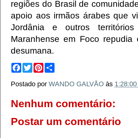
regiões do Brasil de comunidad
apoio aos irmãos árabes que v
Jordânia e outros território
Maranhense em Foco repudia 
desumana.
F
T
P
S
a
w
i
h
c
i
n
a
e
t
t
r
Postado por
WANDO GALVÃO
às
1:28:0
b
t
e
e
o
e
r
o
r
e
k
s
Nenhum comentário:
t
Postar um comentário