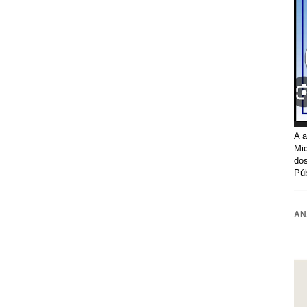
A a
Mic
dos
Púb
AN