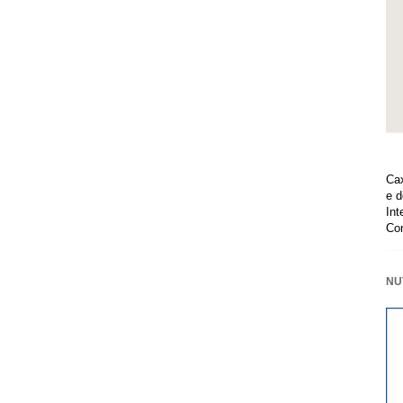
Cax
e d
Int
Co
NU