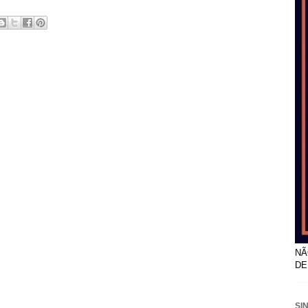
NÃ
DE
SI