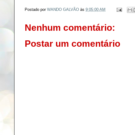
c
i
n
a
e
t
t
r
Postado por
WANDO GALVÃO
às
9:05:00 AM
b
t
e
e
o
e
r
o
r
e
Nenhum comentário:
k
s
t
Postar um comentário