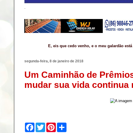
.
E, eis que cedo venho, e o meu galardão está
segunda-feira, 8 de janeiro de 2018
Um Caminhão de Prêmios
mudar sua vida continua
F
T
P
S
a
w
i
h