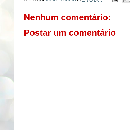
b
t
e
e
o
e
r
o
r
e
Nenhum comentário:
k
s
t
Postar um comentário