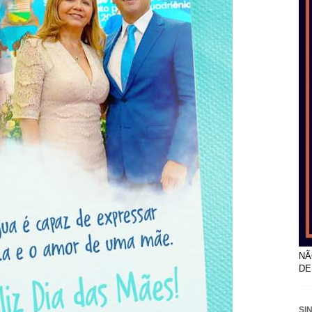
NÃ
DE
SI