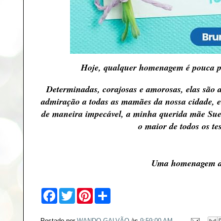
Hoje, qualquer homenagem é pouca par
Determinadas, corajosas e amorosas, elas são a
admiração a todas as mamães da nossa cidade, e
de maneira impecável, a minha querida mãe Sue
o maior de todos os te
Uma homenagem do
F
T
P
S
a
w
i
h
c
i
n
a
e
t
t
r
Postado por
WANDO GALVÃO
às
9:59:00 AM