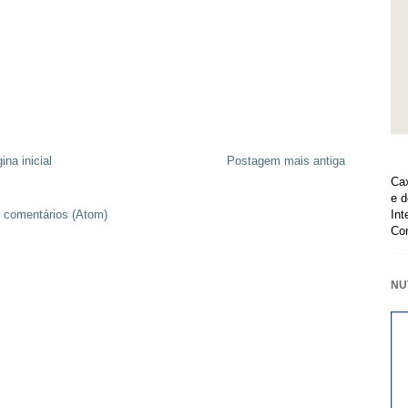
ina inicial
Postagem mais antiga
Cax
e d
Int
 comentários (Atom)
Co
NU