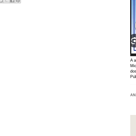
A a
Mic
dos
Púb
AN